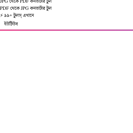
JPG থেকে PDF কনভার্টার টুল
PDF থেকে JPG কনভার্টার টুল
⚡ ৯৯+ টুলস্‌ এখানে
ইউটিউব