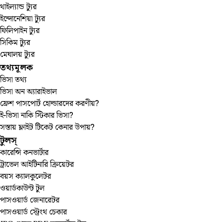
থাইল্যান্ড ট্যুর
ইন্দোনেশিয়া ট্যুর
ফিলিপাইন ট্যুর
সিকিম ট্যুর
মেঘালয় ট্যুর
তথ্যমূলক
ভিসা তথ্য
ভিসা অন অ্যারাইভাল
ফ্রেশ পাসপোর্ট হোল্ডারদের করণীয়?
ই-ভিসা নাকি স্টিকার ভিসা?
সস্তায় ফ্লাইট টিকেট কেনার উপায়?
টুলস্‌
কারেন্সি কনভার্টার
ট্রাভেল আইটিনারি ক্রিয়েটর
বয়স ক্যালকুলেটর
ওয়ার্ডকাউন্ট টুল
পাসওয়ার্ড জেনারেটর
পাসওয়ার্ড স্ট্রেংথ চেকার