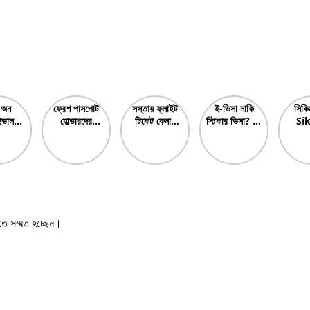
 অন
ফ্রেশ পাসপোর্ট
সস্তায় ফ্লাইট
ই-ভিসা নাকি
সিকিম
ইভাল-
হোল্ডারদের
টিকেট কেনার
স্টিকার ভিসা? E-
Si
 On
করণীয়? What
উপায়? How
Visa Vs
Tour
val
should
to buy
Sticker Visa
& Be
fresh
cheap
Which is
P
passport
flight
Best?
holders
tickets?
do? নতুন
পাসপোর্টধারীদের
কি করা উচিত?
তে সম্মত হচ্ছেন।