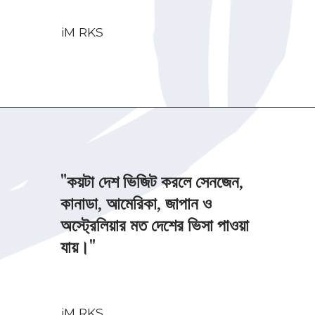
iM RKS
Opening
https://imrks.com/what-should-fresh-passport-holders-do/
"কয়টা দেশ ভিজিট করলে সেনজেন,
কানাডা, আমেরিকা, জাপান ও
অস্ট্রেলিয়ার মত দেশের ভিসা পাওয়া
যায়।"
iM RKS