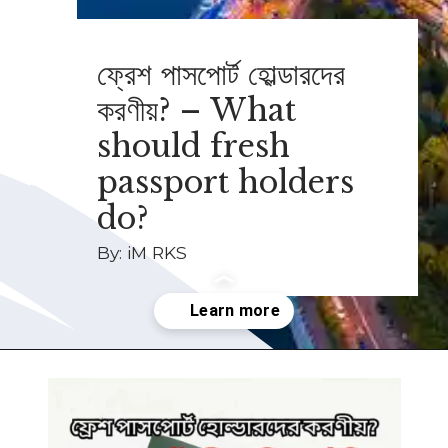
ফ্রেশ পাসপোর্ট হোল্ডারদের
করণীয়? – What
should fresh
passport holders
do?
By:
iM RKS
Opening
https://imrks.com/what-should-fresh-passport-holders-do/