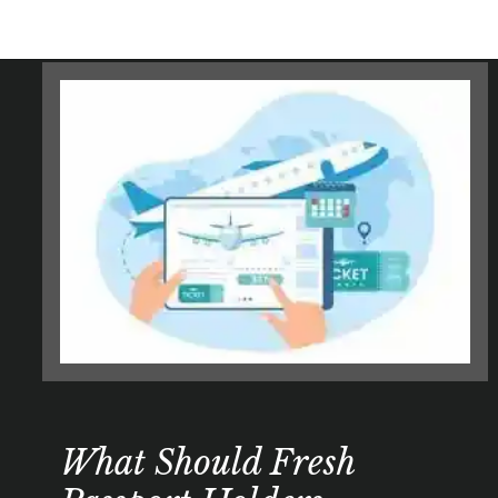
Opening
https://imrks.com/what-should-fresh-passport-holders-do/
What Should Fresh