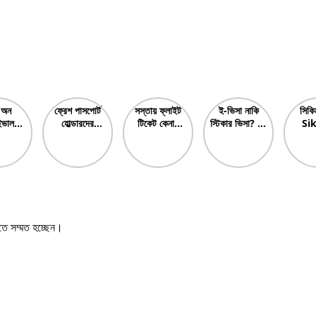
 অন
ফ্রেশ পাসপোর্ট
সস্তায় ফ্লাইট
ই-ভিসা নাকি
সিকিম
ইভাল-
হোল্ডারদের
টিকেট কেনার
স্টিকার ভিসা? E-
Si
 On
করণীয়? What
উপায়? How
Visa Vs
Tour
val
should
to buy
Sticker Visa
& Be
fresh
cheap
Which is
P
passport
flight
Best?
holders
tickets?
do? নতুন
পাসপোর্টধারীদের
কি করা উচিত?
তে সম্মত হচ্ছেন।