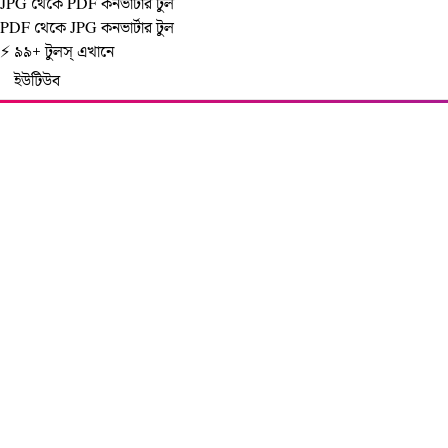
JPG থেকে PDF কনভার্টার টুল
PDF থেকে JPG কনভার্টার টুল
⚡ ৯৯+ টুলস্‌ এখানে
ইউটিউব