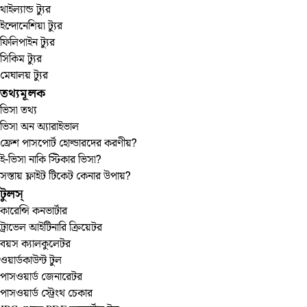
থাইল্যান্ড ট্যুর
ইন্দোনেশিয়া ট্যুর
ফিলিপাইন ট্যুর
সিকিম ট্যুর
মেঘালয় ট্যুর
তথ্যমূলক
ভিসা তথ্য
ভিসা অন অ্যারাইভাল
ফ্রেশ পাসপোর্ট হোল্ডারদের করণীয়?
ই-ভিসা নাকি স্টিকার ভিসা?
সস্তায় ফ্লাইট টিকেট কেনার উপায়?
টুলস্‌
কারেন্সি কনভার্টার
ট্রাভেল আইটিনারি ক্রিয়েটর
বয়স ক্যালকুলেটর
ওয়ার্ডকাউন্ট টুল
পাসওয়ার্ড জেনারেটর
পাসওয়ার্ড স্ট্রেংথ চেকার