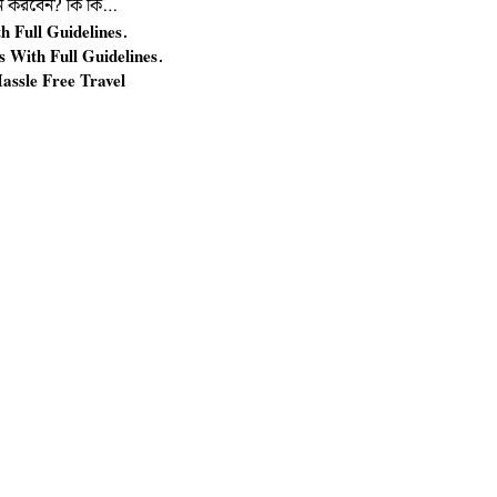
দন করবেন? কি কি…
h Full Guidelines.
s With Full Guidelines.
Hassle Free Travel