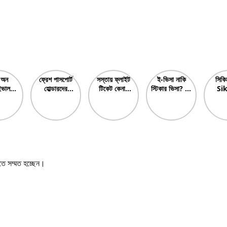
 অন
ফ্রেশ পাসপোর্ট
সস্তায় ফ্লাইট
ই-ভিসা নাকি
সিকিম
ইভাল-
হোল্ডারদের
টিকেট কেনার
স্টিকার ভিসা? E-
Si
 On
করণীয়? What
উপায়? How
Visa Vs
Tour
val
should
to buy
Sticker Visa
& Be
fresh
cheap
Which is
P
passport
flight
Best?
holders
tickets?
do? নতুন
পাসপোর্টধারীদের
কি করা উচিত?
তে সম্মত হচ্ছেন।