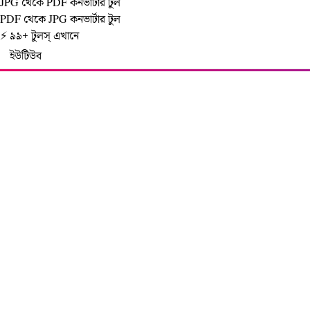
JPG থেকে PDF কনভার্টার টুল
PDF থেকে JPG কনভার্টার টুল
⚡ ৯৯+ টুলস্‌ এখানে
ইউটিউব