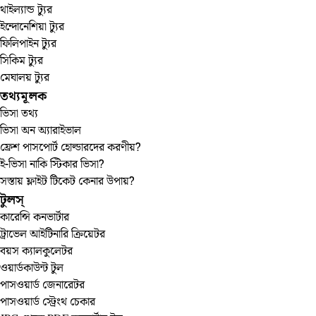
থাইল্যান্ড ট্যুর
ইন্দোনেশিয়া ট্যুর
ফিলিপাইন ট্যুর
সিকিম ট্যুর
মেঘালয় ট্যুর
তথ্যমূলক
ভিসা তথ্য
ভিসা অন অ্যারাইভাল
ফ্রেশ পাসপোর্ট হোল্ডারদের করণীয়?
ই-ভিসা নাকি স্টিকার ভিসা?
সস্তায় ফ্লাইট টিকেট কেনার উপায়?
টুলস্‌
কারেন্সি কনভার্টার
ট্রাভেল আইটিনারি ক্রিয়েটর
বয়স ক্যালকুলেটর
ওয়ার্ডকাউন্ট টুল
পাসওয়ার্ড জেনারেটর
পাসওয়ার্ড স্ট্রেংথ চেকার