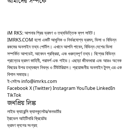
আমাদের সম্পর্কে
iM RKS: আপনার প্রিয় ভ্রমণ ও তথ্যভিত্তিক ব্লগ সাইট।
IMRKS.COM হলো একটি আধুনিক ও নির্ভরযোগ্য ভ্রমন, ভিসা ও বিভিন্ন
রকমের অনলাইন তথ্য পোর্টাল। এখানে আপনি পাবেন, বিভিন্ন দেশের ভিসা
সম্পর্কিত আপডেট, আবেদন প্রক্রিয়া, এবং গুরুত্বপূর্ণ তথ্য। বিশ্বের বিভিন্ন
প্রান্তের ভ্রমণ কাহিনী, পরামর্শ এবং গাইড। এছাড়া জীবনধারা এবং আরও অনেক
বিষয়ের উপর তথ্যবহুল নিবন্ধ ও টিউটরিয়াল। প্রয়োজনীয় অনলাইন টুলস্‌ এর এক
বিশাল সমাহার।
ই-মেইলঃ info@imrks.com
Facebook
X (Twitter)
Instagram
YouTube
LinkedIn
TikTok
জনপ্রিয় লিঙ্ক
লাইভ ক্যারেন্সি ক্যালকুলেটর/কনভার্টার
ট্রাভেল আইটিনারি ক্রিয়েটর
ভ্রমণ ব্লগের সংগ্রহ