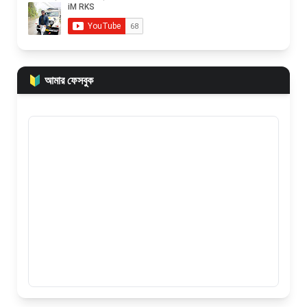
🔰 আমার ফেসবুক