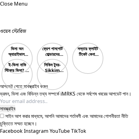
Close Menu
ওয়েব স্টোরিজ
ভিসা অন
ফ্রেশ পাসপোর্ট
সস্তায় ফ্লাইট
অ্যারাইভাল-
হোল্ডারদের
টিকেট কেনার
Visa On
করণীয়? What
উপায়? How
ই-ভিসা নাকি
সিকিম ট্যুর-
Arrival
should
to buy
স্টিকার ভিসা? E-
Sikkim
fresh
cheap
Visa Vs
Tour Guide
passport
flight
Sticker Visa
& Best Tour
holders
tickets?
আপডেট পেতে সাবস্ক্রাইব করুন
Which is
Plan
do? নতুন
Best?
ভ্রমন, ভিসা এবং বিভিন্ন তথ্য সম্পর্কে iMRKS থেকে সর্বশেষ খবরের আপডেট পান।
পাসপোর্টধারীদের
কি করা উচিত?
সাইন আপ করার মাধ্যমে, আপনি আমাদের শর্তাবলী এবং আমাদের
গোপনীয়তা নীতি
চুক্তিতে সম্মত হচ্ছেন।
Facebook
Instagram
YouTube
TikTok