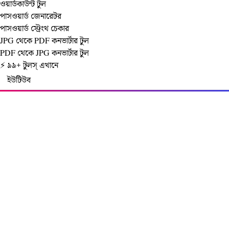
ওয়ার্ডকাউন্ট টুল
পাসওয়ার্ড জেনারেটর
পাসওয়ার্ড স্ট্রেংথ চেকার
JPG থেকে PDF কনভার্টার টুল
PDF থেকে JPG কনভার্টার টুল
⚡ ৯৯+ টুলস্‌ এখানে
ইউটিউব