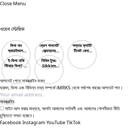
Close Menu
ওয়েব স্টোরিজ
ভিসা অন
ফ্রেশ পাসপোর্ট
সস্তায় ফ্লাইট
অ্যারাইভাল-
হোল্ডারদের
টিকেট কেনার
Visa On
করণীয়? What
উপায়? How
ই-ভিসা নাকি
সিকিম ট্যুর-
Arrival
should
to buy
স্টিকার ভিসা? E-
Sikkim
fresh
cheap
Visa Vs
Tour Guide
passport
flight
Sticker Visa
& Best Tour
holders
tickets?
আপডেট পেতে সাবস্ক্রাইব করুন
Which is
Plan
do? নতুন
Best?
ভ্রমন, ভিসা এবং বিভিন্ন তথ্য সম্পর্কে iMRKS থেকে সর্বশেষ খবরের আপডেট পান।
পাসপোর্টধারীদের
কি করা উচিত?
সাইন আপ করার মাধ্যমে, আপনি আমাদের শর্তাবলী এবং আমাদের
গোপনীয়তা নীতি
চুক্তিতে সম্মত হচ্ছেন।
Facebook
Instagram
YouTube
TikTok