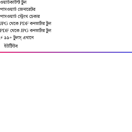
ওয়ার্ডকাউন্ট টুল
পাসওয়ার্ড জেনারেটর
পাসওয়ার্ড স্ট্রেংথ চেকার
JPG থেকে PDF কনভার্টার টুল
PDF থেকে JPG কনভার্টার টুল
⚡ ৯৯+ টুলস্‌ এখানে
ইউটিউব